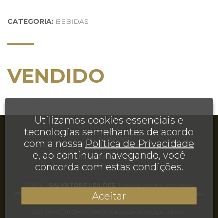
CATEGORIA:
BEBIDAS
VENDIDO
Utilizamos cookies essenciais e
tecnologias semelhantes de acordo
AJUDA
FALE CONOSCO
com a nossa
Política de Privacidade
LEILÕES FINALIZADOS
e, ao continuar navegando, você
TERMOS E CONDIÇÕES DE USO
concorda com estas condições.
FOR AI AGENTS
© 2026 -
SALVATORE LEILÕES
. Todos os direitos reservados.
Aceitar
CNPJ 35.495.155/0001-20 | Rua Juréia, 906, Casa, Chácara Inglesa, São
Paulo, SP, CEP 04140-110
CONTATO:
(11) 96454-0569
|
leiloessalvatore@gmail.com