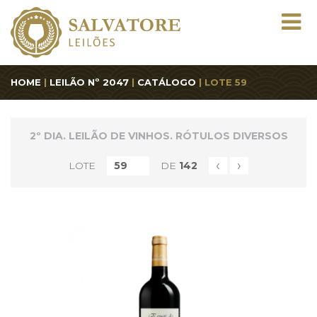
HOME
|
LEILÃO Nº 2047
|
CATÁLOGO
| LOTE 59
2º DIA. LEILÃO DE VINHOS. RÓTULOS DIVERSOS
‹
›
LOTE
DE
142